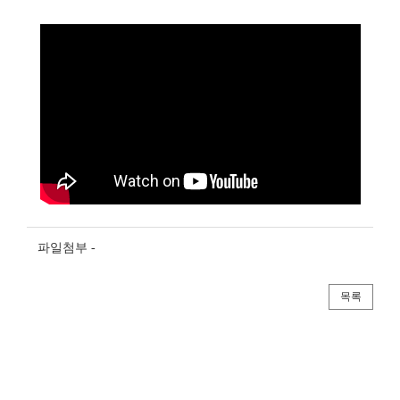
파일첨부 -
목록