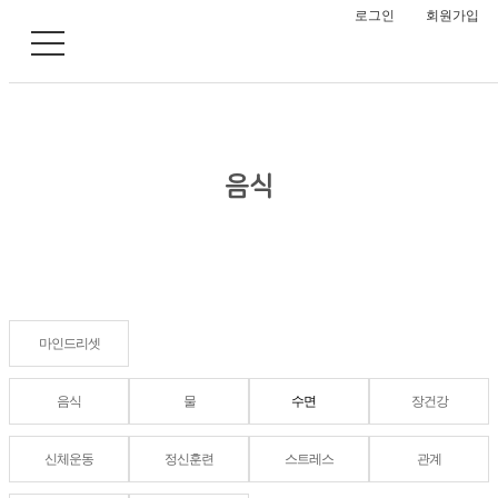
로그인
회원가입
음식
마인드리셋
음식
물
수면
장건강
신체운동
정신훈련
스트레스
관계