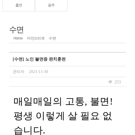
흡연
음주
수면
Home
마인드리셋
수면
[수면] 노인 불면증 완치훈련
관리자
2021-11-30
253
매일매일의 고통, 불면!
평생 이렇게 살 필요 없
습니다.